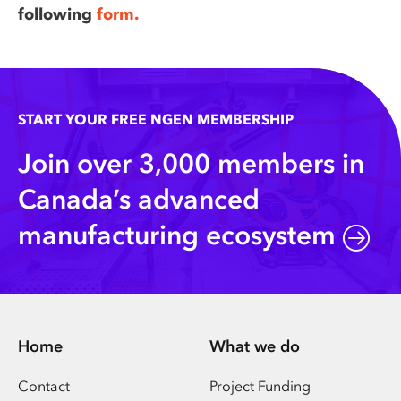
following
form.
START YOUR FREE NGEN MEMBERSHIP
Join over 3,000 members in
Canada’s advanced
manufacturing ecosystem
Home
What we do
Contact
Project Funding