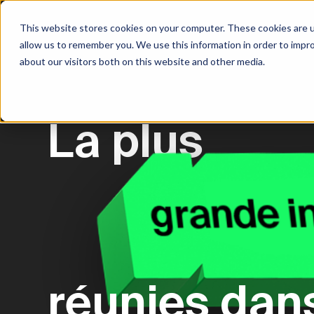
This website stores cookies on your computer. These cookies are u
allow us to remember you. We use this information in order to impr
about our visitors both on this website and other media.
NOUVEAU. MAINTENA
La plus
NOUVEAU. MAINTENA
NOUVEAU. MAINTENA
NOUVEAU. MAINTENA
NOUVEAU. MAINTENA
NOUVEAU. MAINTENA
NOUVEAU. MAINTENA
NOUVEAU. MAINTENA
réunies dan
NOUVEAU. MAINTENA
NOUVEAU. MAINTENA