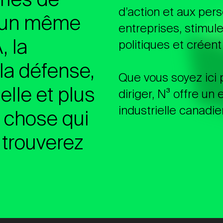
NT. PROCHAINEMENT.
d’action et aux per
s un même
NT. PROCHAINEMENT.
entreprises, stimul
, la
NT. PROCHAINEMENT.
politiques et créen
 la défense,
Que vous soyez ici 
elle et plus
diriger, N³ offre un
industrielle canadi
e chose qui
e trouverez