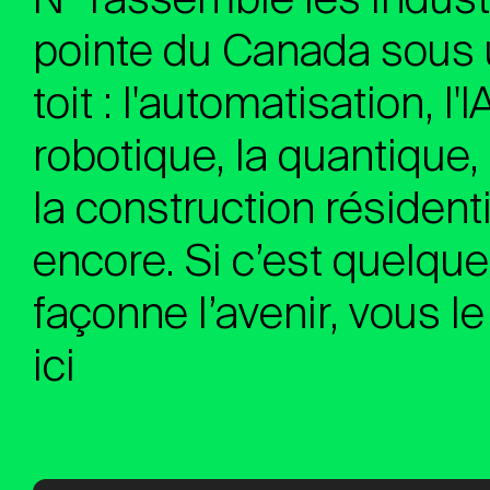
NOUVEAU. MAINTENA
pointe du Canada sou
NOUVEAU. MAINTENA
toit : l
'automatisation, l'IA
NOUVEAU. MAINTENA
robotique, la quantique,
la construction résidenti
encore
. Si c’est quelqu
façonne l’avenir, vous l
ici