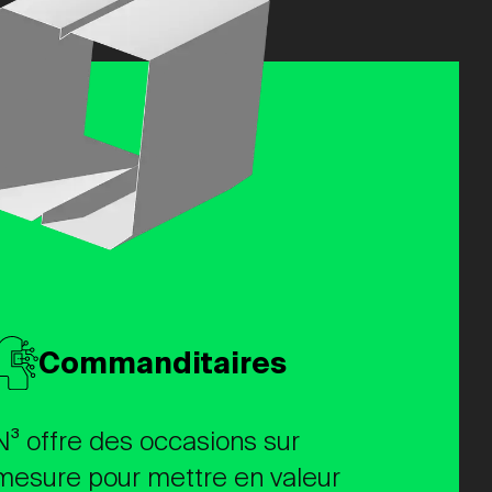
Commanditaires
N³ offre des occasions sur
mesure pour mettre en valeur