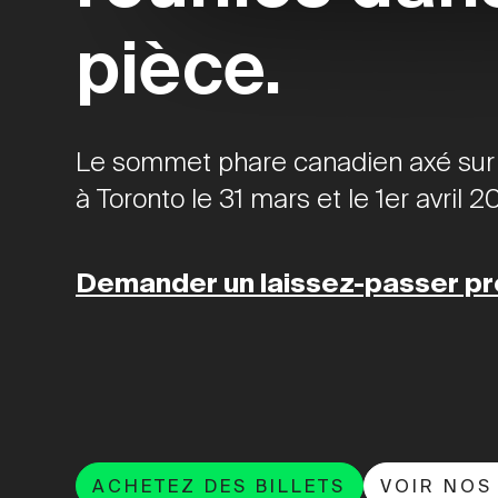
NOUVEAU. MAINTENA
pièce.
NOUVEAU. MAINTENA
NOUVEAU. MAINTENA
NOUVEAU. MAINTENA
Le sommet phare canadien axé sur l
NOUVEAU. MAINTENA
à Toronto le 31 mars et le 1er avril 2
NOUVEAU. MAINTENA
NOUVEAU. MAINTENA
Demander un laissez-passer p
NOUVEAU. MAINTENA
NOUVEAU. MAINTENA
NOUVEAU. MAINTENA
NOUVEAU. MAINTENA
NOUVEAU. MAINTENA
NOUVEAU. MAINTENA
ACHETEZ DES BILLETS
VOIR NOS